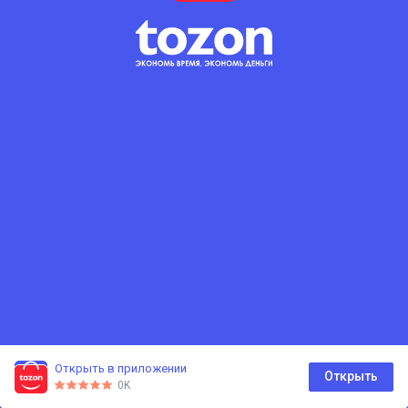
Балка BIMS H20
Балка BIMS H20
200×80×3600 мм
200×80×3000 мм
1376 Просмотры
1315 Просмотры
324 с.
270 с.
360.00 с.
300.00 с.
за 1шт.
за 1шт.
В корзину
В корзину
(current)
1
Открыть в приложении
0
Открыть
0K
Главная
Каталог
Корзина
Избранное
Профиль