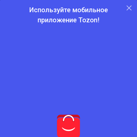
Используйте мобильное
приложение Tozon!
Главная
Каталог
Пиломатериалы и фанеры
Балки
Балки
Фильтры
Показано 1–2 из 2 результатов
Сортировать:
Показать
НОВЫЙ
НОВЫЙ