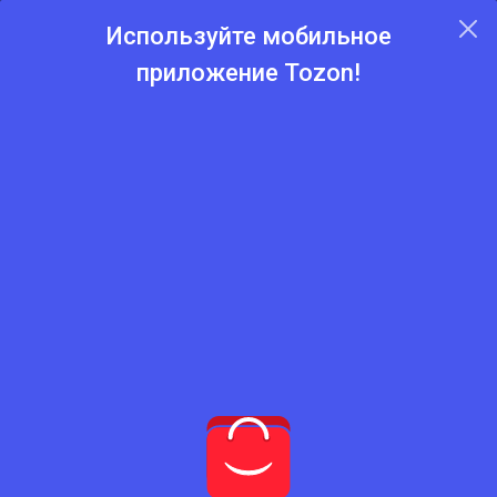
Используйте мобильное
приложение Tozon!
Главная
Каталог
Аренда офисов и помещений
Аренда офисов и
помещений
Нет подходящего товара
Попробуйте сбросить фильтры
Сбросить фильтры