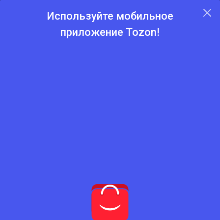
Используйте мобильное
приложение Tozon!
Главная
Каталог
Аудиокниги
Аудиокниги
Нет подходящего товара
Попробуйте сбросить фильтры
Сбросить фильтры