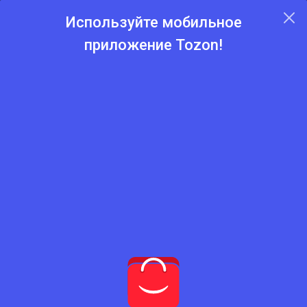
Используйте мобильное
приложение Tozon!
Главная
Каталог
Бизнес литература
Бизнес литература
Нет подходящего товара
Попробуйте сбросить фильтры
Сбросить фильтры