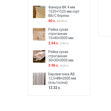
Фанера ФК 4 мм
1525×1525 мм сорт
BB/C берёза
60 с.
64.00 с.
Рейка сухая
строганная
15×40×3000 мм
2.64 с.
2.82 с.
Рейка сухая
строганная
30×30×3000 мм
3.96 с.
4.23 с.
Евровагонка AB
12,5×88×2000 мм
(ель/сосна)
12.32 с.