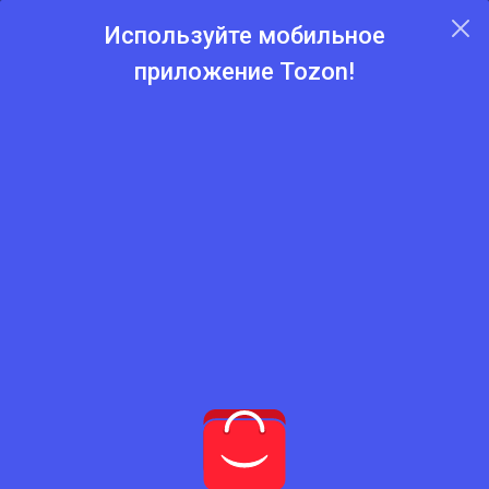
Используйте мобильное
приложение Tozon!
Главная
Каталог
Духовки и микроволновки
Духовки и микроволновки
Нет подходящего товара
Попробуйте сбросить фильтры
Сбросить фильтры