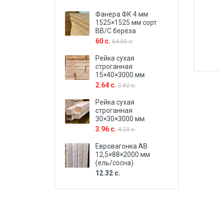
Фанера ФК 4 мм
1525×1525 мм сорт
BB/C берёза
60 с.
64.00 с.
Рейка сухая
строганная
15×40×3000 мм
2.64 с.
2.82 с.
Рейка сухая
строганная
30×30×3000 мм
3.96 с.
4.23 с.
Евровагонка AB
12,5×88×2000 мм
(ель/сосна)
12.32 с.