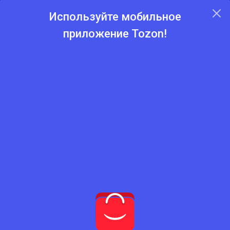
Используйте мобильное
приложение Tozon!
Главная
Каталог
Юбки, кофты
Юбки, кофты
Нет подходящего товара
Попробуйте сбросить фильтры
Сбросить фильтры