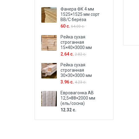
Фанера ФК 4 мм
1525×1525 мм сорт
BB/C берёза
60 с.
64.00 с.
Рейка сухая
строганная
15×40×3000 мм
2.64 с.
2.82 с.
Рейка сухая
строганная
30×30×3000 мм
3.96 с.
4.23 с.
Евровагонка AB
12,5×88×2000 мм
(ель/сосна)
12.32 с.