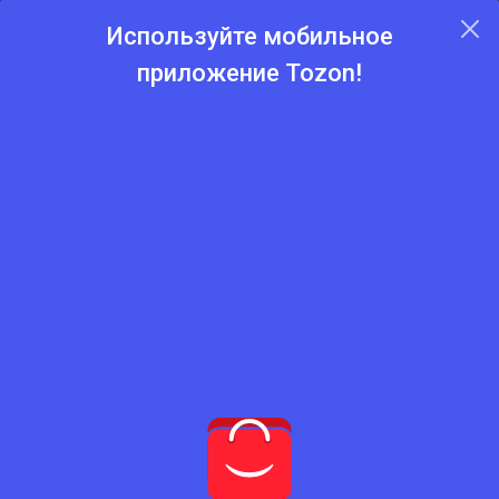
Используйте мобильное
приложение Tozon!
Главная
Каталог
Мебель
Мебель для дома
Мебель для спальной
Мебель для спальной
Нет подходящего товара
Попробуйте сбросить фильтры
Сбросить фильтры