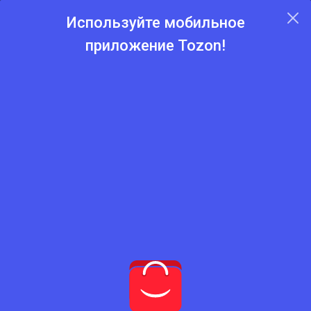
Используйте мобильное
приложение Tozon!
Главная
Каталог
Модемы
Модемы
Нет подходящего товара
Попробуйте сбросить фильтры
Сбросить фильтры