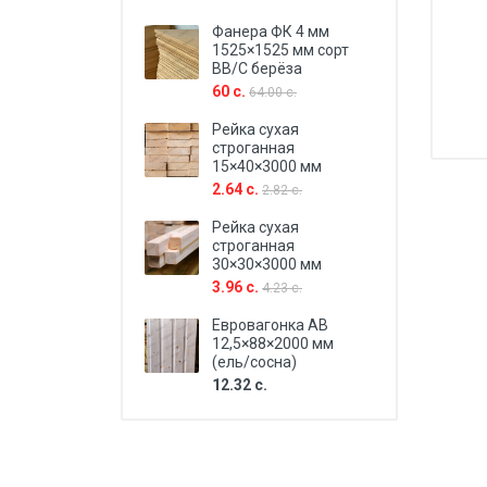
Фанера ФК 4 мм
1525×1525 мм сорт
BB/C берёза
60 с.
64.00 с.
Рейка сухая
строганная
15×40×3000 мм
2.64 с.
2.82 с.
Рейка сухая
строганная
30×30×3000 мм
3.96 с.
4.23 с.
Евровагонка AB
12,5×88×2000 мм
(ель/сосна)
12.32 с.