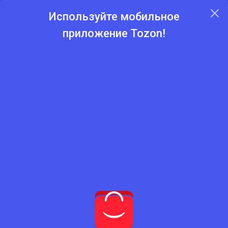
Используйте мобильное
приложение Tozon!
Главная
Каталог
Пиджаки
Пиджаки
Нет подходящего товара
Попробуйте сбросить фильтры
Сбросить фильтры