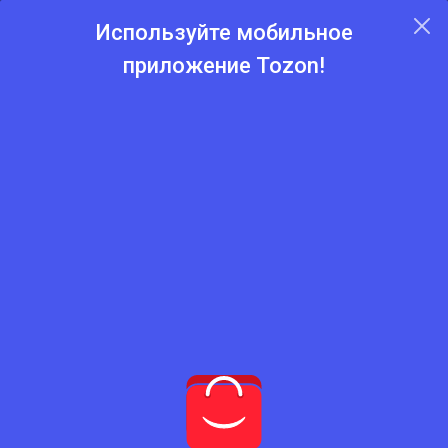
Используйте мобильное
приложение Tozon!
Главная
Каталог
Плитка тротуарная
Плитка тротуарная
Нет подходящего товара
Попробуйте сбросить фильтры
Сбросить фильтры