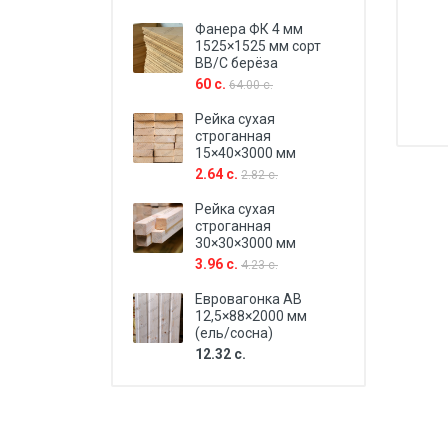
Фанера ФК 4 мм
1525×1525 мм сорт
BB/C берёза
60 с.
64.00 с.
Рейка сухая
строганная
15×40×3000 мм
2.64 с.
2.82 с.
Рейка сухая
строганная
30×30×3000 мм
3.96 с.
4.23 с.
Евровагонка AB
12,5×88×2000 мм
(ель/сосна)
12.32 с.