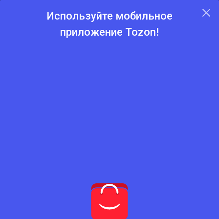
Используйте мобильное
приложение Tozon!
Главная
Каталог
Программы и игры
Программы и игры
Нет подходящего товара
Попробуйте сбросить фильтры
Сбросить фильтры