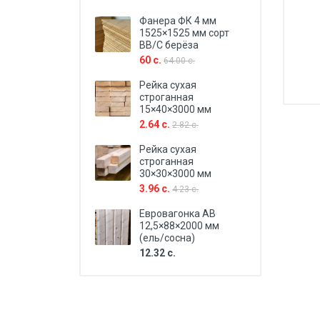
Фанера ФК 4 мм
1525×1525 мм сорт
BB/C берёза
60 с.
64.00 с.
Рейка сухая
строганная
15×40×3000 мм
2.64 с.
2.82 с.
Рейка сухая
строганная
30×30×3000 мм
3.96 с.
4.23 с.
Евровагонка AB
12,5×88×2000 мм
(ель/сосна)
12.32 с.