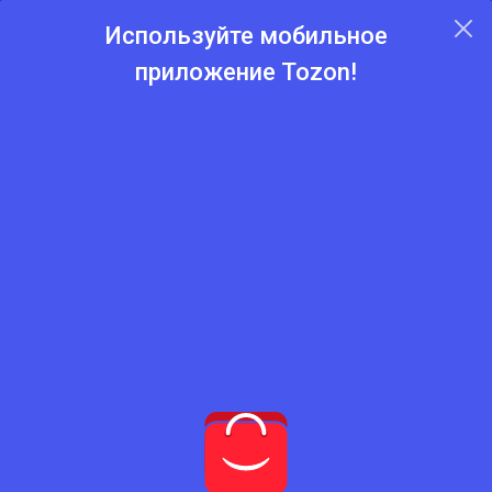
Используйте мобильное
приложение Tozon!
Главная
Каталог
Рубероид(Тол)
Рубероид(Тол)
Нет подходящего товара
Попробуйте сбросить фильтры
Сбросить фильтры