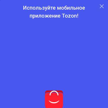
Используйте мобильное
приложение Tozon!
Главная
Каталог
Садовая мебель
Садовая мебель
Садовые стулья
Набор для сада
Беседки
Качели для двора
Зонты
Полки для цветов