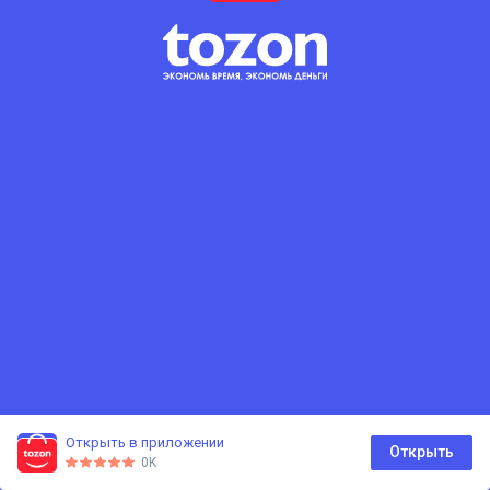
Нет подходящего товара
Попробуйте сбросить фильтры
Сбросить фильтры
Открыть в приложении
0
Открыть
0K
Главная
Каталог
Корзина
Избранное
Профиль