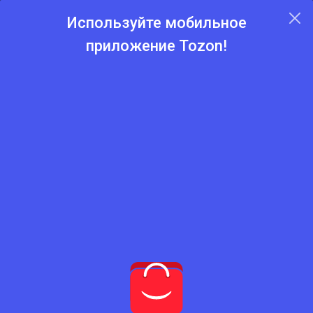
Используйте мобильное
приложение Tozon!
Главная
Каталог
Шифер.
Шифер.
Нет подходящего товара
Попробуйте сбросить фильтры
Сбросить фильтры