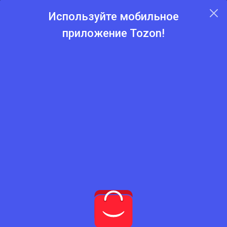
Используйте мобильное
приложение Tozon!
Главная
Каталог
Сделано в Таджикистане Made in Tajikistan
Продукты питания
Сладости
Шоколадные изделия
Шоколадные изделия
Нет подходящего товара
Попробуйте сбросить фильтры
Сбросить фильтры