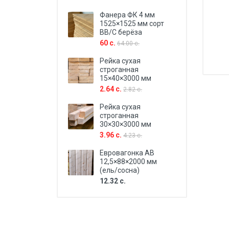
Фанера ФК 4 мм
1525×1525 мм сорт
BB/C берёза
60 с.
64.00 с.
Рейка сухая
строганная
15×40×3000 мм
2.64 с.
2.82 с.
Рейка сухая
строганная
30×30×3000 мм
3.96 с.
4.23 с.
Евровагонка AB
12,5×88×2000 мм
(ель/сосна)
12.32 с.