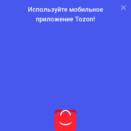
Используйте мобильное
приложение Tozon!
Главная
Каталог
Солнцезащитные очки
Солнцезащитные очки
Нет подходящего товара
Попробуйте сбросить фильтры
Сбросить фильтры