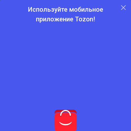
Используйте мобильное
приложение Tozon!
Главная
Каталог
Средства для мытья посуды
Средства для мытья
посуды
Нет подходящего товара
Попробуйте сбросить фильтры
Сбросить фильтры