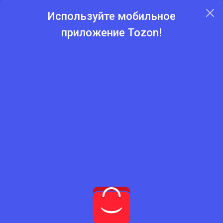
Используйте мобильное
приложение Tozon!
Главная
Каталог
Стиральные машины
Стиральные машины
Нет подходящего товара
Попробуйте сбросить фильтры
Сбросить фильтры