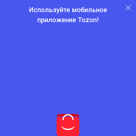
Используйте мобильное
приложение Tozon!
Главная
Каталог
Строительные смеси
Строительные смеси
Нет подходящего товара
Попробуйте сбросить фильтры
Сбросить фильтры