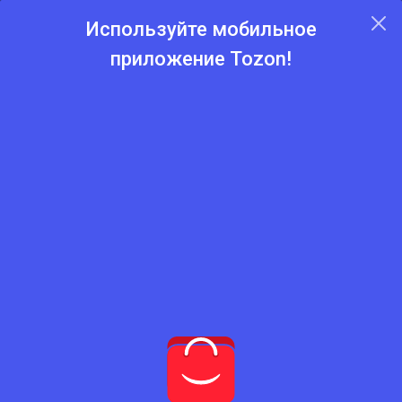
Используйте мобильное
приложение Tozon!
Главная
Каталог
Цемент
Цемент
Нет подходящего товара
Попробуйте сбросить фильтры
Сбросить фильтры