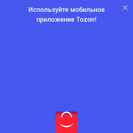
Используйте мобильное
приложение Tozon!
Главная
Каталог
Учебные книги
Учебные книги
Нет подходящего товара
Попробуйте сбросить фильтры
Сбросить фильтры