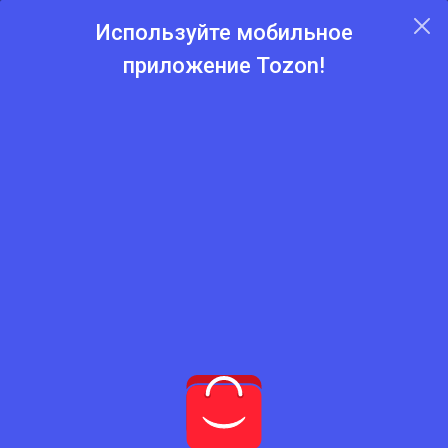
Используйте мобильное
приложение Tozon!
Главная
Каталог
Видеокамеры, наблюдения
Видеокамеры, наблюдения
Нет подходящего товара
Попробуйте сбросить фильтры
Сбросить фильтры