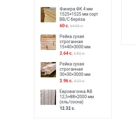
Фанера ФК 4 мм
1525×1525 мм сорт
BB/C берёза
60 с.
64.00 с.
Рейка сухая
строганная
15×40×3000 мм
2.64 с.
2.82 с.
Рейка сухая
строганная
30×30×3000 мм
3.96 с.
4.23 с.
Евровагонка AB
12,5×88×2000 мм
(ель/сосна)
12.32 с.