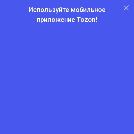
Используйте мобильное
приложение Tozon!
Главная
Каталог
Пиломатериалы и фанеры
Доски
Доска строительная 21×90×4000 мм