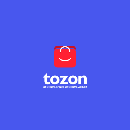
Евровагонка изготавливается из лиственных и
хвойных пород дерева по европейским
стандартам. Она представляет собой
обшивочную профилированную, специально
обработанную доску, оптимально подходящую
для внешней либо внутренней облицовке
поверхностей. С помощью декоративной
евровагонки можно создать внутри помещения
уют и комфорт.
Вне зависимости от сорта древесины, все сорта
пиломатериала являются экологически чистым
натуральным материалом. Он обладает
лучшими свойствами по:
нетоксичности;
неаллергенности;
практичности;
долговечности;