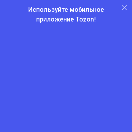
Используйте мобильное
приложение Tozon!
Главная
Каталог
Пиломатериалы и фанеры
Вагонка
Евровагонка A 11,5×90×4000 мм (ель/сосна)