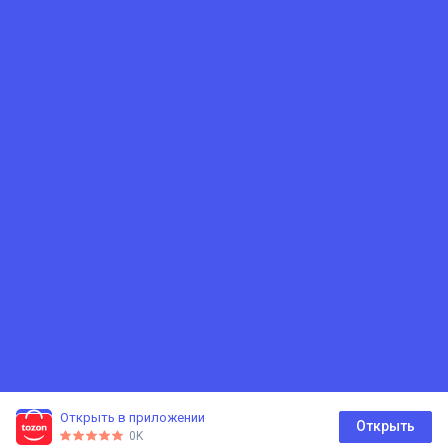
90 мм
ТОП
Длина
4000 мм
Вес
1,82 кг
Евровагонка AB
Евровагонка A
Общая характеристика
12,5×70×3000 мм (ель/
11,5×90×3000 мм (ель/
сосна)
сосна)
Размер
1689 Просмотры
1551 Просмотры
12,5×88×2500 мм
14.7 с.
18.9 с.
за 1шт.
за 1шт.
Цвет
В корзину
В корзину
Светло-жёлтый
Сорт
А
Открыть в приложении
0
Открыть
0K