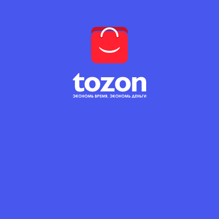
надёжность и качество по доступной цене!
Идеальный материал для строительных и
отделочных работ. Плита ОСП-3
(ориентированно-стружечная плита) толщиной 6
мм отлично подходит для внутренней и
наружной обшивки, настила полов,
изготовления упаковки и других целей.
Характеристики:
• Размер: 15×1250×2500 мм
• Тип: ОСП (влагостойкая, повышенной
прочности)
• Производитель: Муром (Россия)
• Плотность: ~620 кг/м³
• Влагостойкость: высокая (для использования
во влажной среде)
Преимущества:
• Ровная и прочная поверхность