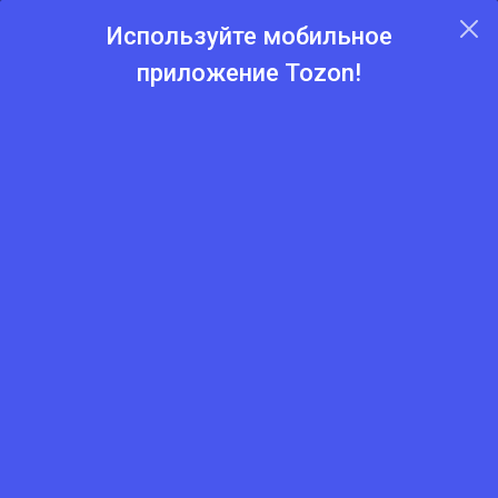
Используйте мобильное
приложение Tozon!
Главная
Каталог
Пиломатериалы и фанеры
ОСП
ОСП-3 Муром 15 мм 1250×2500 мм