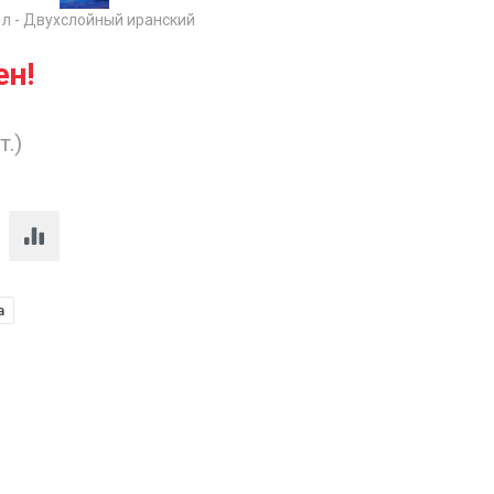
 л - Двухслойный иранский
ен!
т.)
а