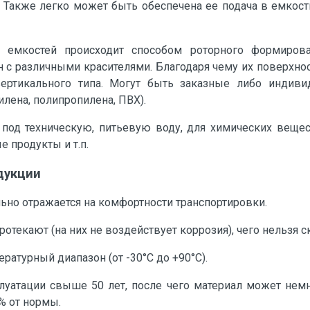
. Также легко может быть обеспечена ее подача в емкост
 емкостей происходит способом роторного формирова
с различными красителями. Благодаря чему их поверхнос
ртикального типа. Могут быть заказные либо индивид
лена, полипропилена, ПВХ).
под техническую, питьевую воду, для химических вещес
 продукты и т.п.
дукции
льно отражается на комфортности транспортировки.
отекают (на них не воздействует коррозия), чего нельзя с
атурный диапазон (от -30°С до +90°С).
луатации свыше 50 лет, после чего материал может немн
% от нормы.