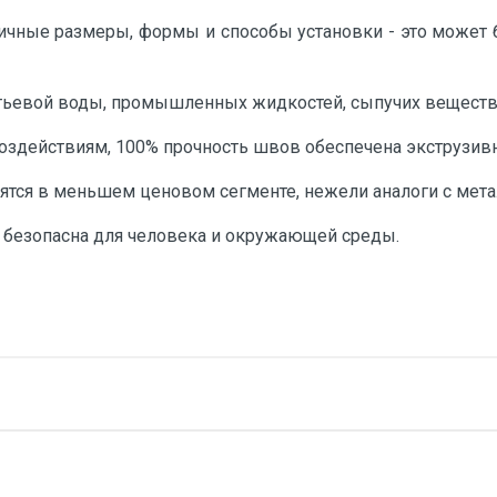
ичные размеры, формы и способы установки - это может 
тьевой воды, промышленных жидкостей, сыпучих веществ 
воздействиям, 100% прочность швов обеспечена экструзив
ятся в меньшем ценовом сегменте, нежели аналоги с метал
о безопасна для человека и окружающей среды.
92 см
82 см
128 см
40 см