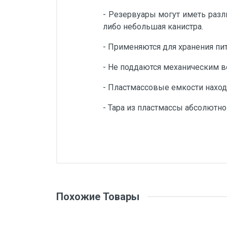
- Резервуары могут иметь разл
либо небольшая канистра.
- Применяются для хранения пи
- Не поддаются механическим 
- Пластмассовые емкости наход
- Тара из пластмассы абсолютн
Размеры
Высота
Ширина
Длина
Похожие Товары
Диаметр горловины