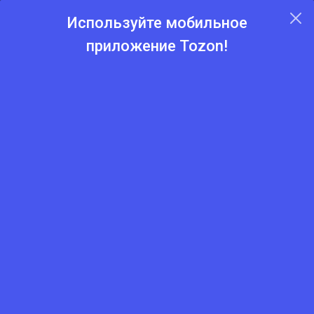
Используйте мобильное
приложение Tozon!
Главная
Каталог
Пиломатериалы и фанеры
Доски для пола
Половая доска AB 18×110×3000 мм (ель/сосна)