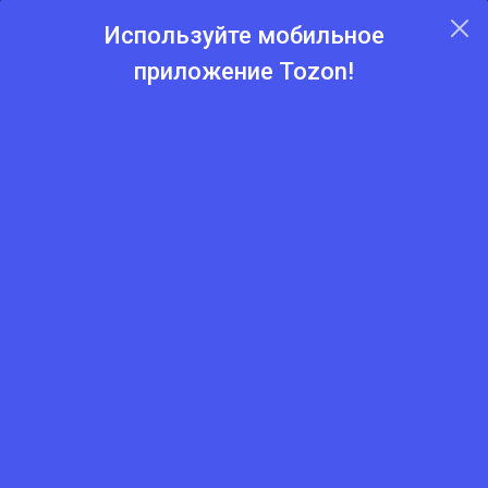
Используйте мобильное
приложение Tozon!
Главная
Каталог
Бренды
Tojfiliz
Саморез кровельный 4,8х30 мм темно коричневый