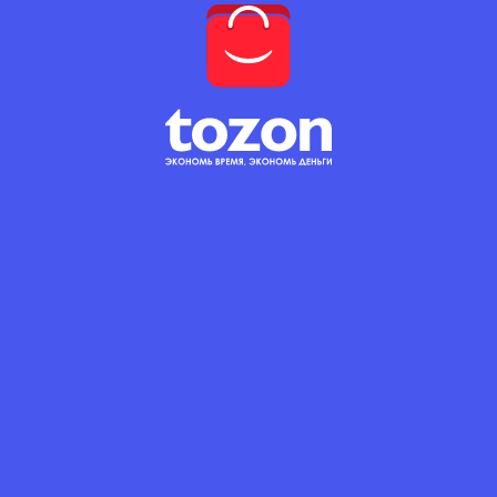
Товар недоступен!
17 с.
(34 с. за 1 кг.)
Минимальный заказ: 0.5 кг
КОЛИЧЕСТВО
В корзину
TOJFILIZ
Саморез кровельный
Саморез
Описание
Саморез кровельный
4,8х30 мм темно