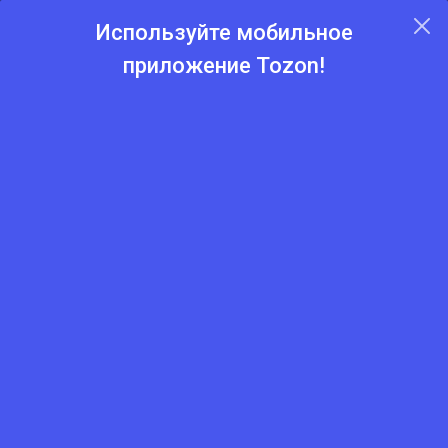
Используйте мобильное
приложение Tozon!
Главная
Каталог
Сантехника и отопление
Шаровый вентиль 32 мм