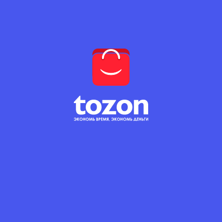
15 с.
(15 с. за 1 шт.)
КОЛИЧЕСТВО
В корзину
SUGDPLAST
Описание
Кран шаровый
полипропиленовый
Кран полипропиленовый шаровый
предназначен для перекрытия потока