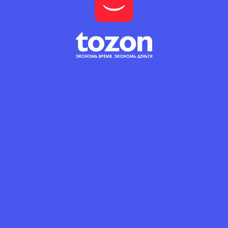
3 с.
(10 с. за 1 кг.)
Минимальный заказ: 0.3 кг
КОЛИЧЕСТВО
В корзину
TOJFILIZ
Строительные гвозди
Описание
Строительные
гвозди 90мм.