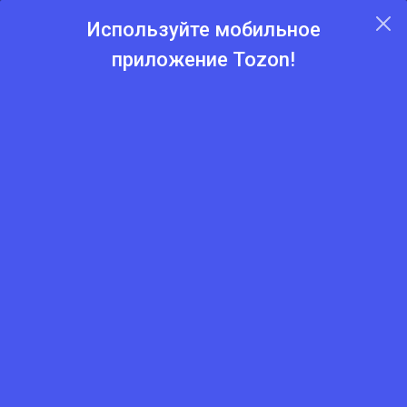
Используйте мобильное
приложение Tozon!
Главная
Каталог
Отделочные материалы
Колер Safora