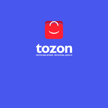
Товар недоступен!
5.8 с.
(5.8 с. за 1 шт.)
КОЛИЧЕСТВО
В корзину
Краска
Колер
Престиж
Описание
Колер Safora 100 гр
Для колеровки эмалей, красок, лаков и
шпатлёвок всех типов: латексных и
акриловых на водной основе, алкидных на